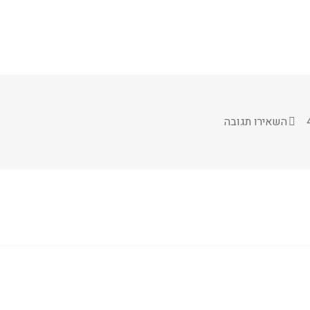
עבור wedding-1664757_640
השאירו תגובה