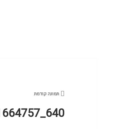
תמונה קודמת
1664757_640