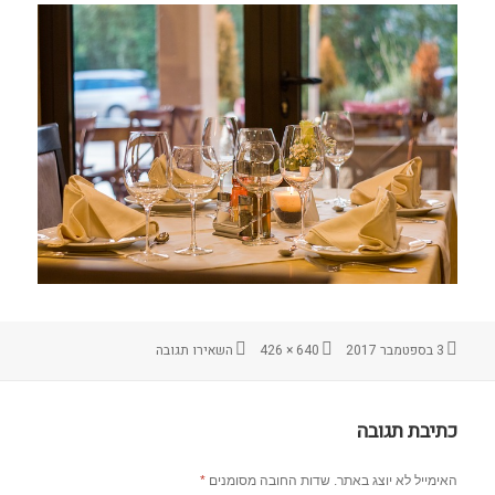
עבור restaurant-449952_640
3 בספטמבר 2017
640 × 426
השאירו תגובה
פורסם
מסך
בתאריך
מלא
כתיבת תגובה
האימייל לא יוצג באתר.
שדות החובה מסומנים
*