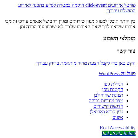
פורטל אירועים click-event הוקמה במטרה לסייע בהכנה לאירוע
המושלם עבורך.
בין היתר תוכלו למצוא מגוון שירותים ומגוון רחב של אנשים עורכי ותומכי
אירוע שידאגו לכך שאת האירוע שלכם לא ישכחו עוד הרבה זמן.
מומלצי השבוע
צור קשר
הקש כאן כדי לקבל הצעת מחיר מותאמת בדיוק עבורך
פועל על WordPress
הגדלת גופן
הקטנת גופן
תצוגת שחור לבן
מצב ניגודיות גבוהה
הדגשת קישורים
גופן קריא (אריאל)
איפוס
Real Accessability
Call Now Button