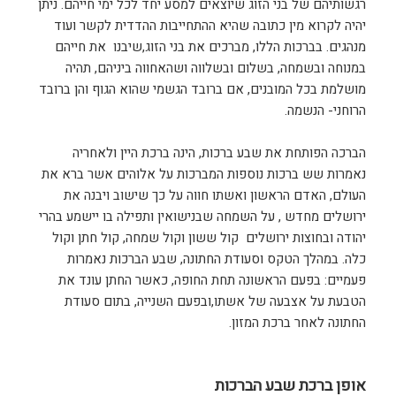
רגשותיהם של בני הזוג שיוצאים למסע יחד לכל ימי חייהם. ניתן
יהיה לקרוא מין כתובה שהיא ההתחייבות ההדדית לקשר ועוד
מנהגים. בברכות הללו, מברכים את בני הזוג,שיבנו את חייהם
במנוחה ובשמחה, בשלום ובשלווה ושהאחווה ביניהם, תהיה
מושלמת בכל המובנים, אם ברובד הגשמי שהוא הגוף והן ברובד
הרוחני- הנשמה.
הברכה הפותחת את שבע ברכות, הינה ברכת היין ולאחריה
נאמרות שש ברכות נוספות המברכות על אלוהים אשר ברא את
העולם, האדם הראשון ואשתו חווה על כך שישוב ויבנה את
ירושלים מחדש , על השמחה שבנישואין ותפילה בו יישמע בהרי
יהודה ובחוצות ירושלים קול ששון וקול שמחה, קול חתן וקול
כלה. במהלך הטקס וסעודת החתונה, שבע הברכות נאמרות
פעמיים: בפעם הראשונה תחת החופה, כאשר החתן עונד את
הטבעת על אצבעה של אשתו,ובפעם השנייה, בתום סעודת
החתונה לאחר ברכת המזון.
אופן ברכת שבע הברכות