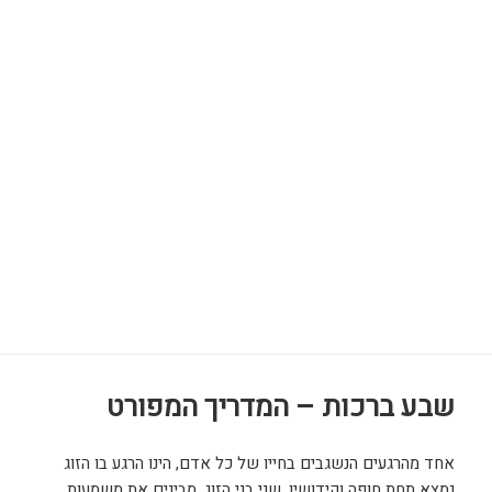
שבע ברכות – המדריך המפורט
אחד מהרגעים הנשגבים בחייו של כל אדם, הינו הרגע בו הזוג
נמצא תחת חופה וקידושין. שני בני הזוג, מבינים את משמעות