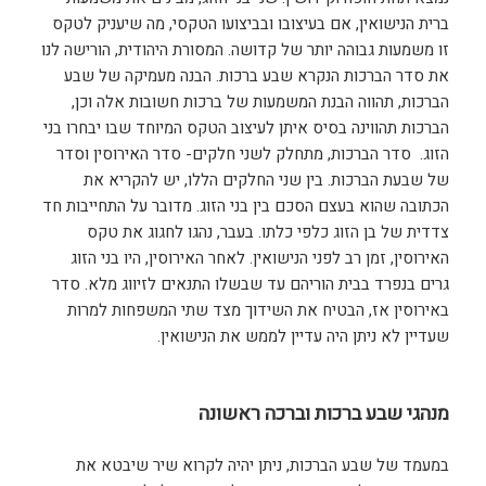
ברית הנישואין, אם בעיצובו ובביצועו הטקסי, מה שיעניק לטקס
זו משמעות גבוהה יותר של קדושה. המסורת היהודית, הורישה לנו
את סדר הברכות הנקרא שבע ברכות. הבנה מעמיקה של שבע
הברכות, תהווה הבנת המשמעות של ברכות חשובות אלה וכן,
הברכות תהווינה בסיס איתן לעיצוב הטקס המיוחד שבו יבחרו בני
הזוג. סדר הברכות, מתחלק לשני חלקים- סדר האירוסין וסדר
של שבעת הברכות. בין שני החלקים הללו, יש להקריא את
הכתובה שהוא בעצם הסכם בין בני הזוג. מדובר על התחייבות חד
צדדית של בן הזוג כלפי כלתו. בעבר, נהגו לחגוג את טקס
האירוסין, זמן רב לפני הנישואין. לאחר האירוסין, היו בני הזוג
גרים בנפרד בבית הוריהם עד שבשלו התנאים לזיווג מלא. סדר
באירוסין אז, הבטיח את השידוך מצד שתי המשפחות למרות
שעדיין לא ניתן היה עדיין לממש את הנישואין.
מנהגי שבע ברכות וברכה ראשונה
במעמד של שבע הברכות, ניתן יהיה לקרוא שיר שיבטא את