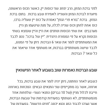
לפני ברכת המזון, הרב ימזוג שני כוסות יין, כאשר הכוס הראשונה,
מיועדת לברכת המזון והשנייה לאמירת שבע ברכות. בתום ברכת
המזון, ברכת "בורא פרי הגפן" נאמרת על כוס יין שעליה ברכו,
כוס אחת לחתן וכוס שנייה לכלה, על מנת שיטעמו מן היין.
מערבבים את שתי הכוסות ונותנים את היין והיין שנמצא בשתי
הכוסות נקרא על פי המסורת היהודית :"יין של ברכה". נהוג לכבד
את המשתתפים לומר את שאר 6 הברכות. ניתן על פי המנהג,
לכבד שישה משתתפים בברכות, או משתתף אחד שיאמר את
כל שאר 7 הברכות.
שבע הברכות נאמרות שוב בשבוע לאחר הנישואין
כשבוע לאחר החתונה, ניתן יהיה לומר את שבע ברכות, בכל
ארוחה, אשר בה מתקיימים שני התנאים הבאים: הנוכחות בארוחה
חייבת לכלול מניין {של 10 גברים} התנאי השני- שלפחות אחד
מהמשתתפים, לא השתתף בסעודות קודמות של שבעת הברכות,
אשר נערכו לכבוד הזוג והוא יכונה "פנים חדשות". בסעודות של