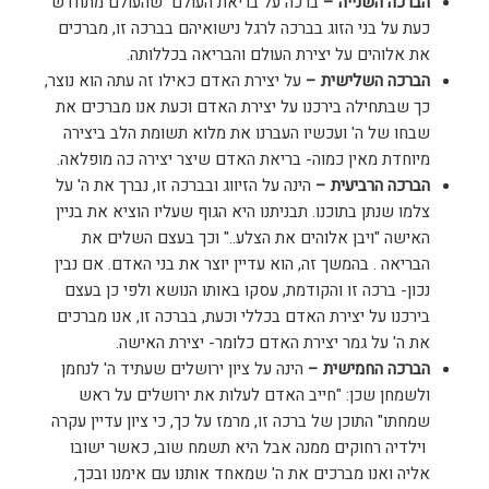
הברכה השנייה –
ברכה על בריאת העולם שהעולם מתחדש
כעת על בני הזוג בברכה לרגל נישואיהם בברכה זו, מברכים
את אלוהים על יצירת העולם והבריאה בכללותה.
הברכה השלישית –
על יצירת האדם כאילו זה עתה הוא נוצר,
כך שבתחילה בירכנו על יצירת האדם וכעת אנו מברכים את
שבחו של ה' ועכשיו העברנו את מלוא תשומת הלב ביצירה
מיוחדת מאין כמוה- בריאת האדם שיצר יצירה כה מופלאה.
הברכה הרביעית –
הינה על הזיווג ובברכה זו, נברך את ה' על
צלמו שנתן בתוכנו. תבניתנו היא הגוף שעליו הוציא את בניין
האישה "ויבן אלוהים את הצלע.." וכך בעצם השלים את
הבריאה . בהמשך זה, הוא עדיין יוצר את בני האדם. אם נבין
נכון- ברכה זו והקודמת, עסקו באותו הנושא ולפי כן בעצם
בירכנו על יצירת האדם בכללי וכעת, בברכה זו, אנו מברכים
את ה' על גמר יצירת האדם כלומר- יצירת האישה.
הברכה החמישית –
הינה על ציון ירושלים שעתיד ה' לנחמן
ולשמחן שכן: "חייב האדם לעלות את ירושלים על ראש
שמחתו" התוכן של ברכה זו, מרמז על כך, כי ציון עדיין עקרה
וילדיה רחוקים ממנה אבל היא תשמח שוב, כאשר ישובו
אליה ואנו מברכים את ה' שמאחד אותנו עם אימנו ובכך,